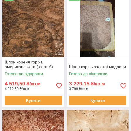
Шпон кореня горіха
американського ( сорт А)
Шпон корінь золотої мадрони
Готово до відправки
Готово до відправки
4 519,50
3 229,15
₴/кв.м
₴/кв.м
4 912,50 ₴/кв.м
3 799 ₴/кв.м
Купити
Купити