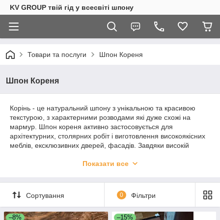
KV GROUP твій гід у всесвіті шпону
Товари та послуги
Шпон Кореня
Шпон Кореня
Корінь - це натуральний шпону з унікальною та красивою
текстурою, з характерними розводами які дуже схожі на
мармур. Шпон кореня активно застосовується для
архітектурних, столярних робіт і виготовлення високоякісних
меблів, ексклюзивних дверей, фасадів. Завдяки високій
міцності і вишуканому зовнішньому вигляду, з нього також
Показати все
роблять приладові дошки автомобілів і роялі.
Шпон кореня має товщину 0,6 мм.
Розмір дуже різний : ширина: 15-50 см, довжина 25-180 див.
Сортування
0
Фільтри
–8%
–15%