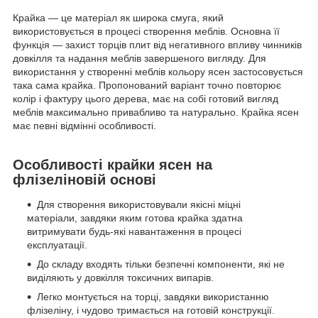
Крайка — це матеріал як широка смуга, який
використовується в процесі створення меблів. Основна її
функція — захист торців плит від негативного впливу чинників
довкілля та надання меблів завершеного вигляду. Для
використання у створенні меблів кольору ясен застосовується
така сама крайка. Пропонований варіант точно повторює
колір і фактуру цього дерева, має на собі готовий вигляд
меблів максимально привабливо та натурально. Крайка ясен
має певні відмінні особливості.
Особливості крайки ясен на
флізеліновій основі
Для створення використовували якісні міцні
матеріали, завдяки яким готова крайка здатна
витримувати будь-які навантаження в процесі
експлуатації.
До складу входять тільки безпечні компоненти, які не
виділяють у довкілля токсичних випарів.
Легко монтується на торці, завдяки використанню
флізеліну, і чудово тримається на готовій конструкції.