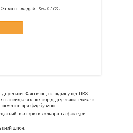
Оптом і в роздріб
Код:
KV 301T
 деревини. Фактично, на відміну від ПВХ
ся із швидкорослих порід деревини таких як
пігментів при фарбуванні.
здатний повторити кольори та фактури
ваний шпон.