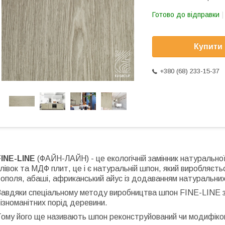
Готово до відправки
Купити
+380 (68) 233-15-37
FINE
-
LINE
(ФАЙН-ЛАЙН) - це екологічній замінник натуральної
лівок та МДФ плит, це і є натуральній шпон, який виробляєть
ополя, абаші, африканський айус із додаванням натуральних 
Завдяки спеціальному методу виробництва шпон
FINE
-
LINE
ізноманітних порід деревини.
Тому його ще називають шпон реконструйований чи модифіко