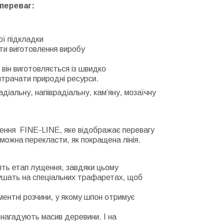
 переваг:
ої підкладки
ити виготовлення виробу
він виготовляється із швидко
итрачати природні ресурси.
діальну, напіврадіальну, кам’яну, мозаїчну
ення
FINE-LINE, яке відображає перевагу
можна перекласти, як покращена лінія.
ть етап лущення, завдяки цьому
ушать на спеціальних
трафаретах
, щоб
гментні розчини, у якому шпон отримує
і нагадують масив деревини. І на