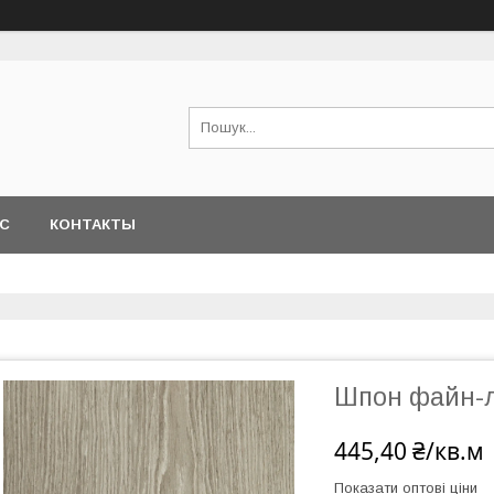
АС
КОНТАКТЫ
Шпон файн-л
445,40 ₴/кв.м
Показати оптові ціни