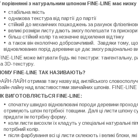
У порівнянні з натуральним шпоном
FINE
-
LINE
має низку
стабільна якість
однакова текстура від партії до партії
стійкий до механічних пошкоджень за рахунок флізелінов
великі розміри листу дають змогу полегшати та прискор
більш стійкий колір та незначне відхилення відтінку
а також він екологічно доброзичливий.
Завдяки тому, що 
відновлюваних порід деревини це дає змогу раціонально в
INE-LINE може імітувати будь які текстури: тангентальну, ра
та 3D-текстуру.
ЧОМУ
FINE
-
LINE
ТАК НАЗИВАЮТЬ?
АЙН-ЛАЙН отримав таку назву від англійського словосполуч
айн-лайну над властивостями звичайних шпонів. FINE-LINE 
ЯК ВИГОТОВЛЯЄТЬСЯ
FINE
-
LINE
:
спочатку швидко відновлювані породи деревини проходя
отримують шпон потрібної товщини. Далі ці листи шпону с
придати їм потрібну форму.
коли листи висохли їх кладуть у спеціальні натуральні пі
потрібний колір.
після фарбування всі ці листи склеюють і великі блоки, як