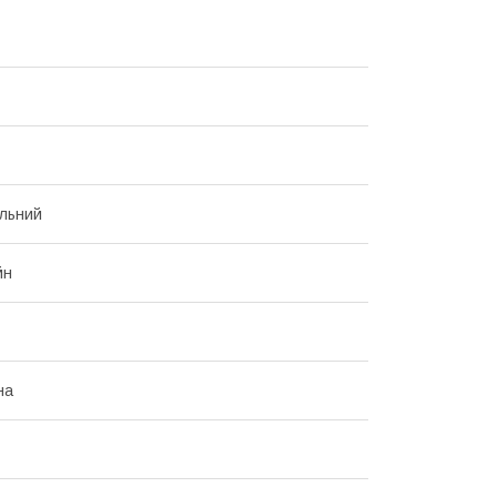
льний
йн
на