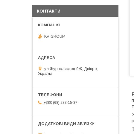
КОНТАКТИ
KV GROUP
ул.Журналистов 9Ж, Дніпро,
Україна
п
+380 (68) 233-15-37
т
р