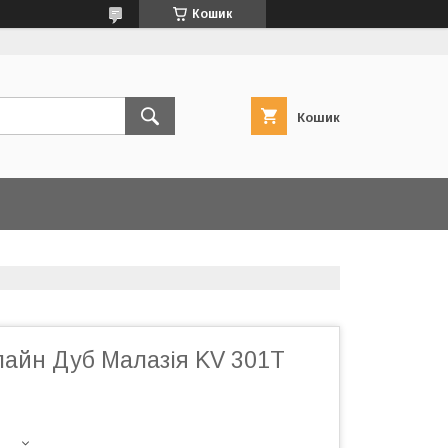
Кошик
Кошик
айн Дуб Малазія KV 301T