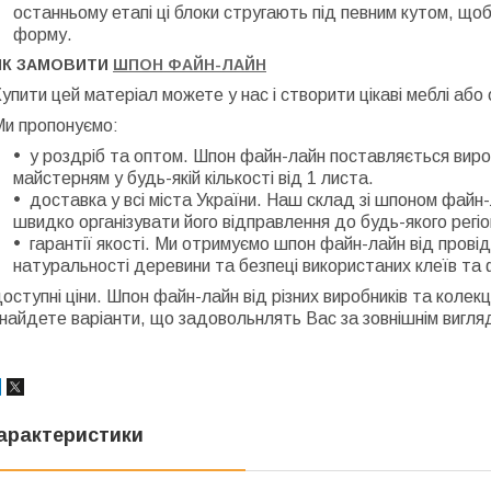
останньому етапі ці блоки стругають під певним кутом, щоб
форму.
ЯК ЗАМОВИТИ
ШПОН ФАЙН-ЛАЙН
упити цей матеріал можете у нас і створити цікаві меблі або
Ми пропонуємо:
у роздріб та оптом. Шпон файн-лайн поставляється вир
майстерням у будь-якій кількості від 1 листа.
доставка у всі міста України. Наш склад зі шпоном файн
швидко організувати його відправлення до будь-якого регіо
гарантії якості. Ми отримуємо шпон файн-лайн від провід
натуральності деревини та безпеці використаних клеїв та
оступні ціни. Шпон файн-лайн від різних виробників та колекц
найдете варіанти, що задовольнлять Вас за зовнішнім вигля
арактеристики