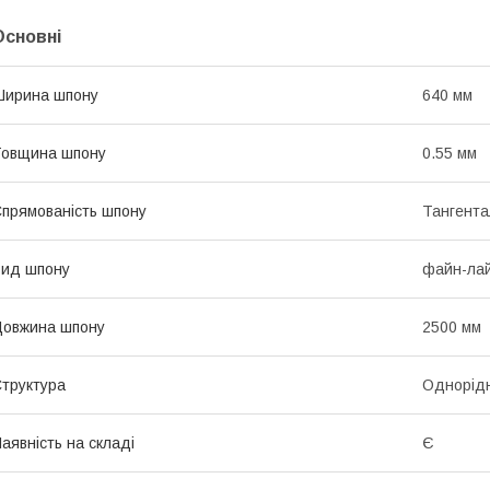
Основні
Ширина шпону
640 мм
Товщина шпону
0.55 мм
прямованість шпону
Тангента
ид шпону
файн-ла
овжина шпону
2500 мм
труктура
Однорід
аявність на складі
Є