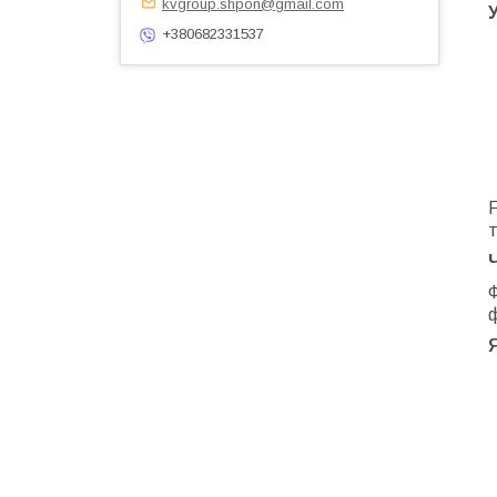
kvgroup.shpon@gmail.com
+380682331537
F
Ф
ф